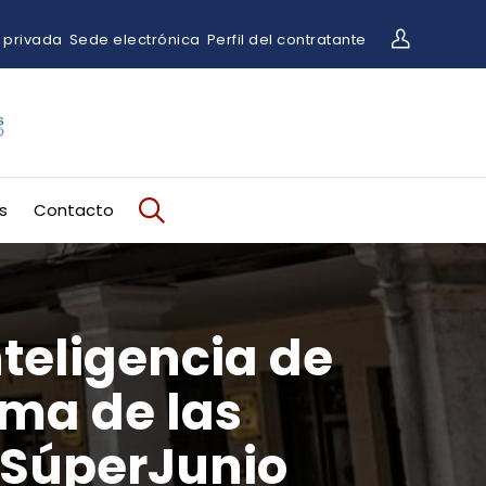
 privada
Sede electrónica
Perfil del contratante
s
Contacto
teligencia de
ima de las
#SúperJunio