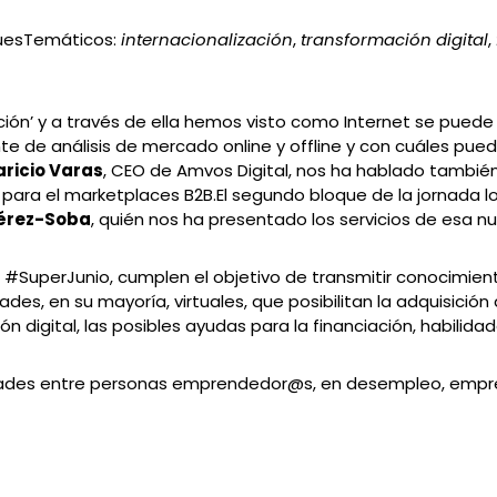
uesTemáticos:
internacionalización
,
transformación digital
,
ción’ y a través de ella hemos visto como Internet se puede
te de análisis de mercado online y offline y con cuáles pue
ricio Varas
, CEO de Amvos Digital, nos ha hablado también
ara el marketplaces B2B.El segundo bloque de la jornada lo
érez-Soba
, quién nos ha presentado los servicios de esa nu
 #SuperJunio, cumplen el objetivo de transmitir conocimient
es, en su mayoría, virtuales, que posibilitan la adquisición
n digital, las posibles ayudas para la financiación, habilidad
dades entre personas emprendedor@s, en desempleo, empre