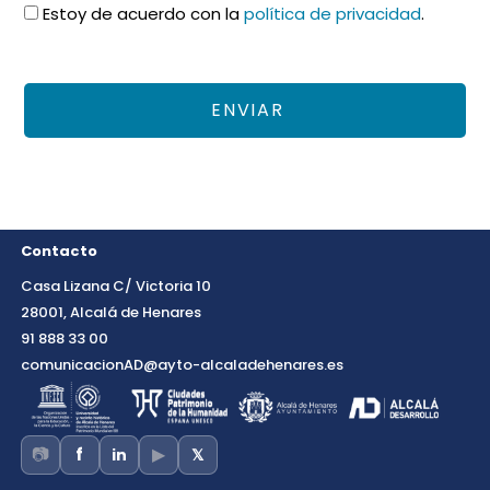
Estoy de acuerdo con la
política de privacidad
.
Contacto
Casa Lizana C/ Victoria 10
28001, Alcalá de Henares
91 888 33 00
comunicacionAD@ayto-alcaladehenares.es
📷
▶
f
in
𝕏