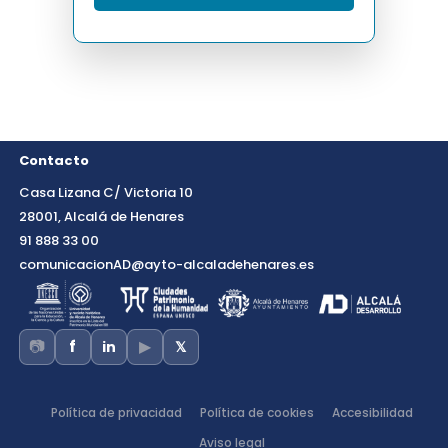
Contacto
Casa Lizana C/ Victoria 10
28001, Alcalá de Henares
91 888 33 00
comunicacionAD@ayto-alcaladehenares.es
📷
▶
f
in
𝕏
Política de privacidad
Política de cookies
Accesibilidad
Aviso legal