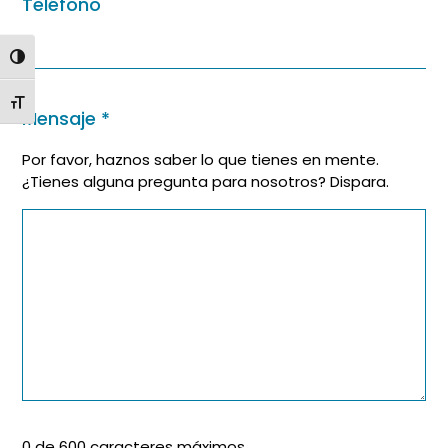
Teléfono
ALTERNAR ALTO CONTRASTE
ALTERNAR TAMAÑO DE LETRA
Mensaje
*
Por favor, haznos saber lo que tienes en mente.
¿Tienes alguna pregunta para nosotros? Dispara.
0 de 600 caracteres máximos