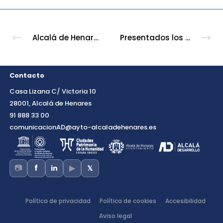
Alcalá de Henares se sitúa como el tercer municipio de la Comunidad de Madrid que más reduce el desempleo en el último año
Presentados los Premios Alcalá Emprende que repartirá en premios 50.000 euros
Contacto
Casa Lizana C/ Victoria 10
28001, Alcalá de Henares
91 888 33 00
comunicacionAD@ayto-alcaladehenares.es
📷
▶
f
in
𝕏
Política de privacidad
Política de cookies
Accesibilidad
Aviso legal