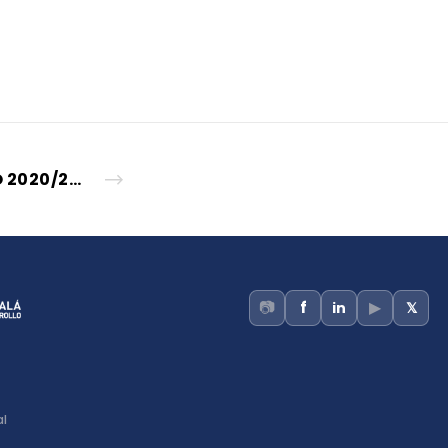
SELECCIÓN FORMADORES CERTIFICADOS_PROGRAMA DE EMPLEO 2020/2021
📷
▶
f
in
𝕏
al