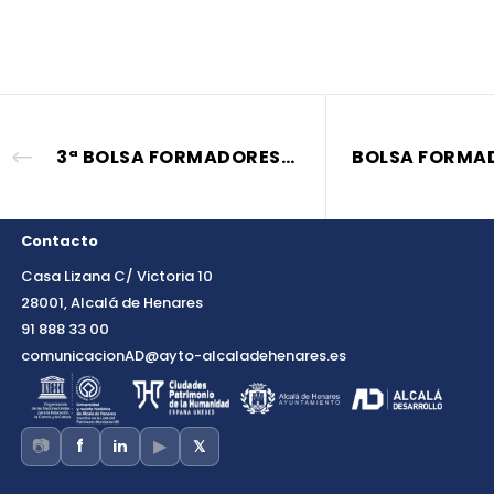
3ª BOLSA FORMADORES_FORMACIÓN DESEMPLEADOS 2023/2024
Contacto
Casa Lizana C/ Victoria 10
28001, Alcalá de Henares
91 888 33 00
comunicacionAD@ayto-alcaladehenares.es
📷
▶
f
in
𝕏