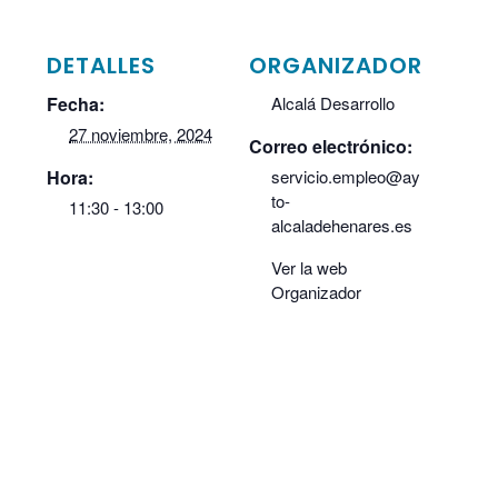
DETALLES
ORGANIZADOR
Fecha:
Alcalá Desarrollo
27 noviembre, 2024
Correo electrónico:
Hora:
servicio.empleo@ay
to-
11:30 - 13:00
alcaladehenares.es
Ver la web
Organizador
LOCAL
calle Victoria, 10, 28802 de Alcalá de Henares
Calle Victoria, 10
Alcalá de Henares
,
Madrid
28802
España
+
Google Map