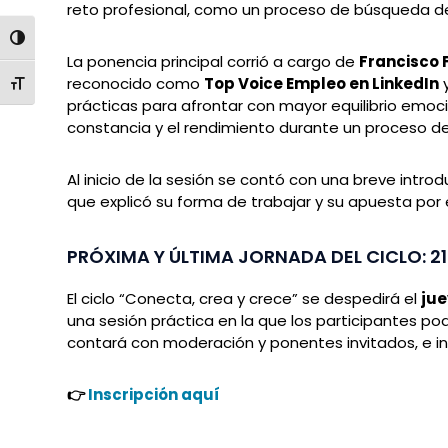
reto profesional, como un proceso de búsqueda de
ALTERNAR ALTO CONTRASTE
La ponencia principal corrió a cargo de
Francisco 
reconocido como
Top Voice Empleo en LinkedIn
y
ALTERNAR TAMAÑO DE LETRA
prácticas para afrontar con mayor equilibrio emoc
constancia y el rendimiento durante un proceso de
Al inicio de la sesión se contó con una breve intro
que explicó su forma de trabajar y su apuesta por 
PRÓXIMA Y ÚLTIMA JORNADA DEL CICLO: 2
El ciclo “Conecta, crea y crece” se despedirá el
jue
una sesión práctica en la que los participantes po
contará con moderación y ponentes invitados, e inc
👉
Inscripción aquí