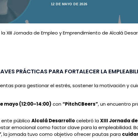
12 DE MAYO DE 2026
 la XIII Jornada de Empleo y Emprendimiento de Alcalá Desar
AVES PRÁCTICAS PARA FORTALECER LA EMPLEABIL
entas para gestionar el estrés, sostener la motivación y cu
de mayo (12:00–14:00)
con
“PitchCBeers”
, un encuentro pr
El ente público
Alcalá Desarrollo
celebró la
XIII Jornada d
estar emocional como factor clave para la empleabilidad. Baj
”
, la jornada tuvo como objetivo ofrecer pautas para
cuidar