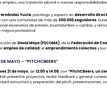
 empleo, una transición laboral o nuevas responsabilidades
Fernández Yuste
, psicólogo y experto en
desarrollo direc
 con una comunidad de más de
300.000 seguidores
. Dur
ional escenarios de presión, incertidumbre o cambio, y ref
 mejora profesional.
ducción de
David Moya (FECOMA)
, de la
Federación de Coo
el
empleo de calidad
, el
emprendimiento colectivo
y los
1 DE MAYO – “PITCHCBEERS”
ves 21 de mayo
, de
12:00 a 14:00
, con
“PitchCBeers, un ci
drán presentar proyectos, recibir feedback y generar conexi
luirá estructura y preparación del pitch, presentaciones, c