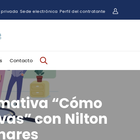
 privada
Sede electrónica
Perfil del contratante
s
Contacto
ormativa “Cómo
ivas” con Nilton
nares