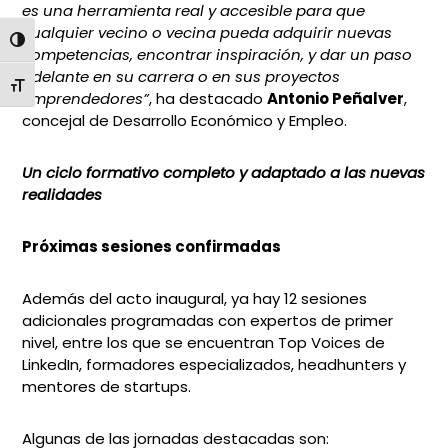
es una herramienta real y accesible para que
cualquier vecino o vecina pueda adquirir nuevas
ALTERNAR ALTO CONTRASTE
competencias, encontrar inspiración, y dar un paso
adelante en su carrera o en sus proyectos
ALTERNAR TAMAÑO DE LETRA
emprendedores”
, ha destacado
Antonio Peñalver
,
concejal de Desarrollo Económico y Empleo.
Un ciclo formativo completo y adaptado a las nuevas
realidades
Próximas sesiones confirmadas
Además del acto inaugural, ya hay 12 sesiones
adicionales programadas con expertos de primer
nivel, entre los que se encuentran Top Voices de
LinkedIn, formadores especializados, headhunters y
mentores de startups.
Algunas de las jornadas destacadas son: